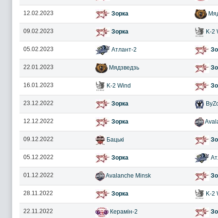
12.02.2023
Зорка
Мяд
09.02.2023
Зорка
K-2 
05.02.2023
Атлант-2
Зо
22.01.2023
Мядзведзь
Зо
16.01.2023
K-2 Wind
Зо
23.12.2022
Зорка
ByZo
12.12.2022
Зорка
Aval
09.12.2022
Бацькі
Зо
05.12.2022
Зорка
Ат
01.12.2022
Avalanche Minsk
Зо
28.11.2022
Зорка
K-2 
22.11.2022
Керамін-2
Зо