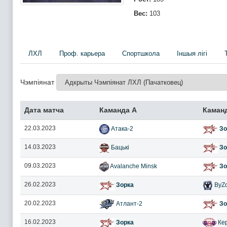
Вес:
103
ЛХЛ
Проф. карьера
Спортшкола
Iншыя лігі
Чэмпіянат
Дата матча
Каманда А
Каман
22.03.2023
Атака-2
Зо
14.03.2023
Бацькі
Зо
09.03.2023
Avalanche Minsk
Зо
26.02.2023
Зорка
ByZo
20.02.2023
Атлант-2
Зо
16.02.2023
Зорка
Кер