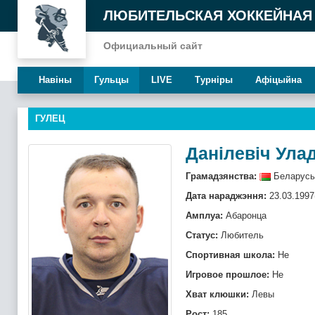
ЛЮБИТЕЛЬСКАЯ ХОККЕЙНАЯ
Официальный сайт
Навiны
Гульцы
LIVE
Турнiры
Афiцыйна
ГУЛЕЦ
Данілевіч Ула
Грамадзянства:
Беларусь
Дата нараджэння:
23.03.1997
Амплуа:
Абаронца
Статус:
Любитель
Спортивная школа:
Не
Игровое прошлое:
Не
Хват клюшки:
Левы
Рост:
185