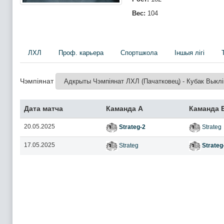
Вес:
104
ЛХЛ
Проф. карьера
Спортшкола
Iншыя лігі
Чэмпіянат
Дата матча
Каманда А
Каманда 
20.05.2025
Strateg-2
Strateg
17.05.2025
Strateg
Strateg