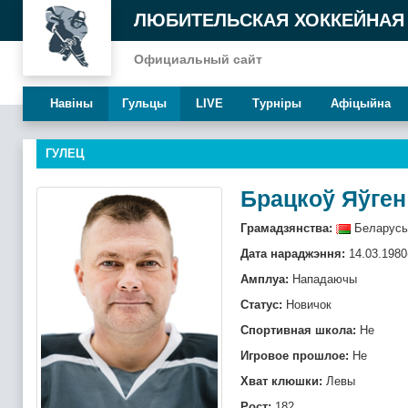
ЛЮБИТЕЛЬСКАЯ ХОККЕЙНАЯ
Официальный сайт
Навiны
Гульцы
LIVE
Турнiры
Афiцыйна
ГУЛЕЦ
Брацкоў Яўген
Грамадзянства:
Беларусь
Дата нараджэння:
14.03.1980
Амплуа:
Нападаючы
Статус:
Новичок
Спортивная школа:
Не
Игровое прошлое:
Не
Хват клюшки:
Левы
Рост:
182