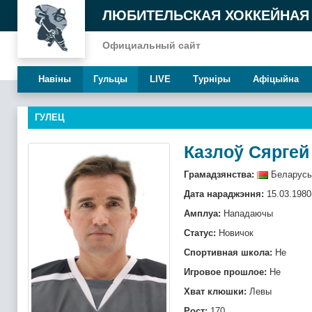
ЛЮБИТЕЛЬСКАЯ ХОККЕЙНАЯ
Официальный сайт
Навiны
Гульцы
LIVE
Турнiры
Афiцыйна
ГУЛЕЦ
Казлоў Сяргей
Грамадзянства:
Беларусь
Дата нараджэння:
15.03.1980
Амплуа:
Нападаючы
Статус:
Новичок
Спортивная школа:
Не
Игровое прошлое:
Не
Хват клюшки:
Левы
Рост:
170