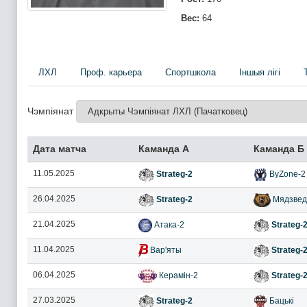
Вес:
64
ЛХЛ
Проф. карьера
Спортшкола
Iншыя лігі
Чэмпіянат
Дата матча
Каманда А
Каманда Б
11.05.2025
Strateg-2
ByZone-2
26.04.2025
Strateg-2
Мядзвед
21.04.2025
Атака-2
Strateg-
11.04.2025
Вар'яты
Strateg-
06.04.2025
Керамін-2
Strateg-
27.03.2025
Strateg-2
Бацькі