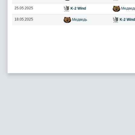
25.05.2025
K-2 Wind
Медвед
18.05.2025
Медведь
K-2 Wind