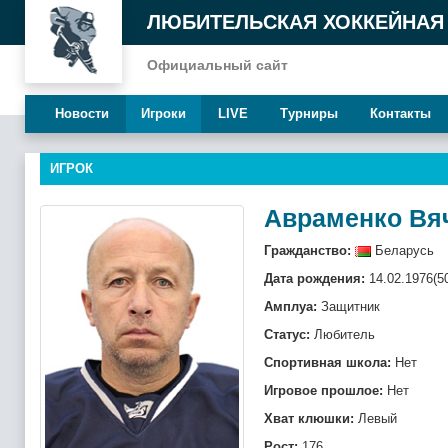
ЛЮБИТЕЛЬСКАЯ ХОККЕЙНАЯ
Официальный сайт
Новости
Игроки
LIVE
Турниры
Контакты
ИГРОК
Авраменко Вя
Гражданство:
Беларусь
Дата рождения:
14.02.1976(5
Амплуа:
Защитник
Статус:
Любитель
Спортивная школа:
Нет
Игровое прошлое:
Нет
Хват клюшки:
Левый
Рост:
176