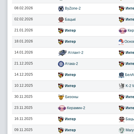
08.02.2026
ByZone-2
Инт
02.02.2026
Бацькi
Инт
21.01.2026
Интер
Кер
18.01.2026
Интер
Осно
14.01.2026
Атлант-2
Инт
21.12.2025
Атака-2
Инт
14.12.2025
Интер
Бел
10.12.2025
Интер
K-2 
30.11.2025
Бизоны
Инт
23.11.2025
Керамин-2
Инт
16.11.2025
Интер
Баць
09.11.2025
Интер
Магу