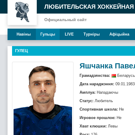
ЛЮБИТЕЛЬСКАЯ ХОККЕЙНАЯ
Официальный сайт
Навiны
Гульцы
LIVE
Турнiры
Афiцыйна
ГУЛЕЦ
Яшчанка Паве
Грамадзянства:
Беларусь
Дата нараджэння:
09.01.1983
Амплуа:
Нападаючы
Статус:
Любитель
Спортивная школа:
Не
Игровое прошлое:
Не
Хват клюшки:
Левы
Рост:
176