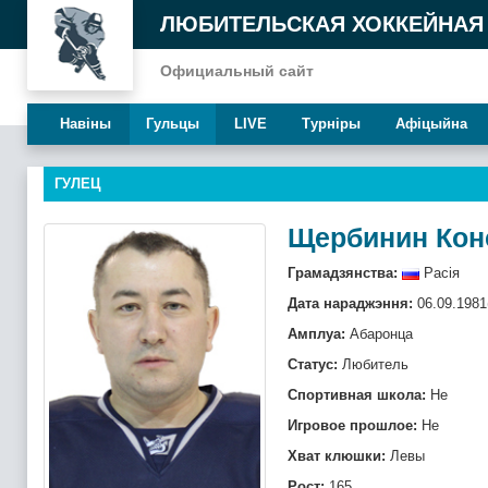
ЛЮБИТЕЛЬСКАЯ ХОККЕЙНАЯ
Официальный сайт
Навiны
Гульцы
LIVE
Турнiры
Афiцыйна
ГУЛЕЦ
Щербинин Кон
Грамадзянства:
Расія
Дата нараджэння:
06.09.1981
Амплуа:
Абаронца
Статус:
Любитель
Спортивная школа:
Не
Игровое прошлое:
Не
Хват клюшки:
Левы
Рост:
165