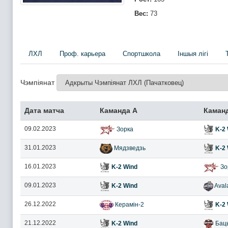
Вес:
73
ЛХЛ
Проф. карьера
Спортшкола
Iншыя лігі
Чэмпіянат
Дата матча
Каманда А
Каман
09.02.2023
Зорка
K-2 
31.01.2023
Мядзведзь
K-2 
16.01.2023
K-2 Wind
Зо
09.01.2023
K-2 Wind
Aval
26.12.2022
Керамін-2
K-2 
21.12.2022
K-2 Wind
Баць