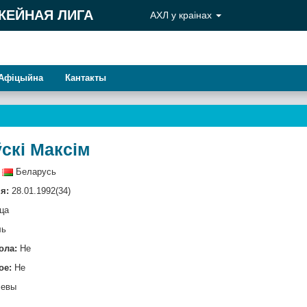
КЕЙНАЯ ЛИГА
АХЛ у краiнах
Афiцыйна
Кантакты
скі Максім
Беларусь
я:
28.01.1992(34)
ца
ль
ола:
Не
ое:
Не
евы