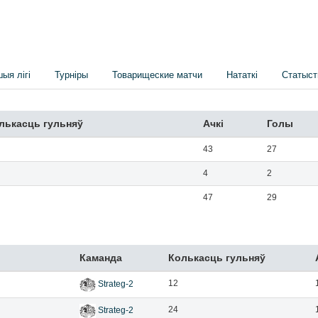
шыя лігі
Турніры
Товарищеские матчи
Нататкі
Статыст
лькасць гульняў
Ачкi
Голы
43
27
4
2
47
29
Каманда
Колькасць гульняў
12
Strateg-2
24
Strateg-2