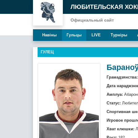
ЛЮБИТЕЛЬСКАЯ ХОК
Официальный сайт
Навiны
Гульцы
LIVE
Турнiры
ГУЛЕЦ
Бараноў
Грамадзянства:
Дата нараджэнн
Амплуа:
Абарон
Статус:
Любите
Спортивная шк
Игровое прошл
Хват клюшки:
Л
Рост:
182