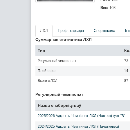
Вес:
103
ЛХЛ
Проф. карьера
Спортшкола
Iн
Суммарная статистика ЛХЛ
Тип
Ко
Регулярный чемпионат
73
Плей-офф
14
Всего в ЛХЛ
87
Регулярный чемпионат
Назва спаборніцтваў
2025/2026 Адкрыты Чэмпіянат ЛХЛ (Навічок) гурт "В"
2024/2025 Адкрыты Чэмпіянат ЛХЛ (Пачатковец)