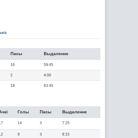
ыка
Пасы
Выдаленне
16
59:45
2
4:00
18
63:45
Ачкi
Голы
Пасы
Выдаленне
17
14
3
7:25
12
9
3
8:15