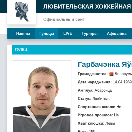
ЛЮБИТЕЛЬСКАЯ ХОККЕЙНАЯ
Официальный сайт
Навiны
Гульцы
LIVE
Турнiры
Афiцыйна
ГУЛЕЦ
Гарбачэнка Яў
Грамадзянства:
Беларусь
Дата нараджэння:
14.04.1989
Амплуа:
Абаронца
Статус:
Любитель
Спортивная школа:
Не
Игровое прошлое:
Не
Хват клюшки:
Левы
Рост:
180