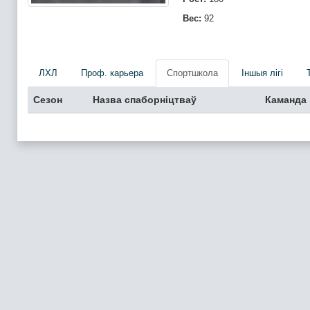
Вес:
92
ЛХЛ
Проф. карьера
Спортшкола
Iншыя лігі
Сезон
Назва спаборніцтваў
Каманда