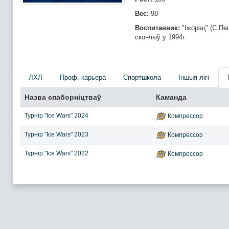
Вес:
98
Воспитанник:
"Іжорэц" (С.Пец
скончыў у 1994г.
ЛХЛ
Проф. карьера
Спортшкола
Iншыя лігі
Назва спаборніцтваў
Каманда
Турнір "Ice Wars" 2024
Компрессор
Турнір "Ice Wars" 2023
Компрессор
Турнір "Ice Wars" 2022
Компрессор