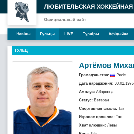
ЛЮБИТЕЛЬСКАЯ ХОККЕЙНАЯ
Официальный сайт
Навiны
Гульцы
LIVE
Турнiры
Афiцыйна
ГУЛЕЦ
Артёмов Миха
Грамадзянства:
Расія
Дата нараджэння:
30.01.1976
Амплуа:
Абаронца
Статус:
Ветеран
Спортивная школа:
Так
Игровое прошлое:
Так
Хват клюшки:
Левы
Рост:
185