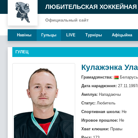
ЛЮБИТЕЛЬСКАЯ ХОККЕЙНАЯ
Официальный сайт
Навiны
Гульцы
LIVE
Турнiры
Афiцыйна
ГУЛЕЦ
Кулажэнка Ула
Грамадзянства:
Беларусь
Дата нараджэння:
27.11.1997
Амплуа:
Нападаючы
Статус:
Любитель
Спортивная школа:
Не
Игровое прошлое:
Не
Хват клюшки:
Правы
Рост:
173