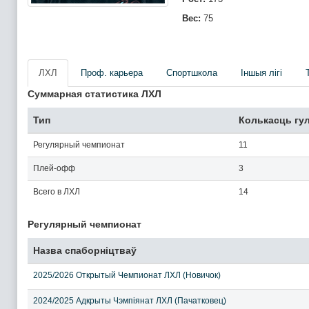
Вес:
75
ЛХЛ
Проф. карьера
Спортшкола
Iншыя лігі
Суммарная статистика ЛХЛ
Тип
Колькасць гу
Регулярный чемпионат
11
Плей-офф
3
Всего в ЛХЛ
14
Регулярный чемпионат
Назва спаборніцтваў
2025/2026 Открытый Чемпионат ЛХЛ (Новичок)
2024/2025 Адкрыты Чэмпіянат ЛХЛ (Пачатковец)