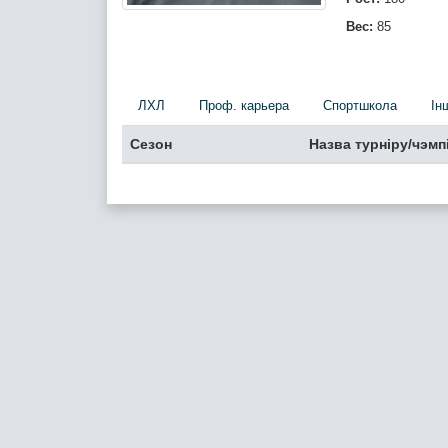
Вес:
85
ЛХЛ
Проф. карьера
Спортшкола
Iн
Сезон
Назва турніру/чэмп