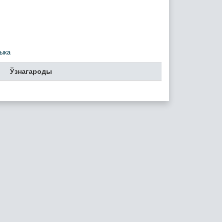
ыка
Ўзнагароды