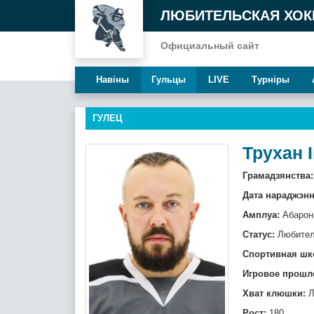
ЛЮБИТЕЛЬСКАЯ ХОК
Официальный сайт
Навiны
Гульцы
LIVE
Турнiры
ГУЛЕЦ
Трухан 
Грамадзянства:
Дата нараджэнн
Амплуа:
Абарон
Статус:
Любите
Спортивная шк
Игровое прошл
Хват клюшки:
Л
Рост:
180