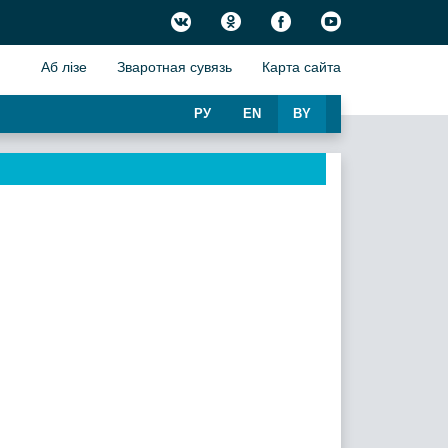
Аб лiзе
Зваротная сувязь
Карта сайта
РУ
EN
BY