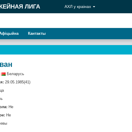
КЕЙНАЯ ЛИГА
АХЛ у краiнах
Афiцыйна
Кантакты
Іван
Беларусь
я:
29.05.1985(41)
ца
ль
ола:
Не
ое:
Не
евы