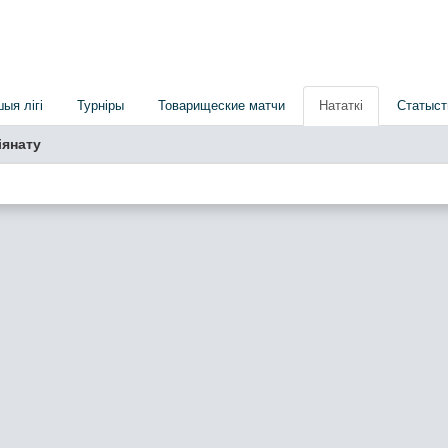
шыя лігі
Турніры
Товарищеские матчи
Нататкі
Статыст
іянату