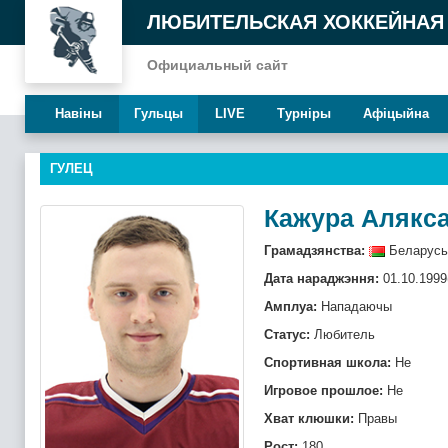
ЛЮБИТЕЛЬСКАЯ ХОККЕЙНАЯ
Официальный сайт
Навiны
Гульцы
LIVE
Турнiры
Афiцыйна
ГУЛЕЦ
Кажура Алякс
Грамадзянства:
Беларусь
Дата нараджэння:
01.10.1999
Амплуа:
Нападаючы
Статус:
Любитель
Спортивная школа:
Не
Игровое прошлое:
Не
Хват клюшки:
Правы
Рост:
180