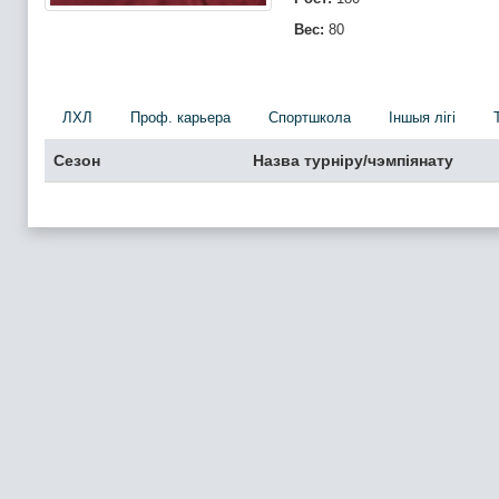
Вес:
80
ЛХЛ
Проф. карьера
Спортшкола
Iншыя лігі
Сезон
Назва турніру/чэмпіянату