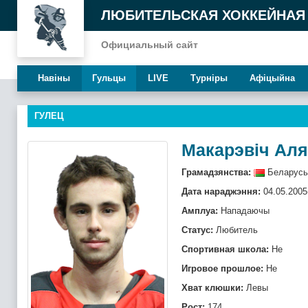
ЛЮБИТЕЛЬСКАЯ ХОККЕЙНАЯ
Официальный сайт
Навiны
Гульцы
LIVE
Турнiры
Афiцыйна
ГУЛЕЦ
Макарэвіч Аля
Грамадзянства:
Беларусь
Дата нараджэння:
04.05.2005
Амплуа:
Нападаючы
Статус:
Любитель
Спортивная школа:
Не
Игровое прошлое:
Не
Хват клюшки:
Левы
Рост:
174