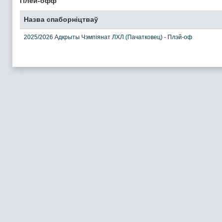
Плей-офф
Назва спаборніцтваў
2025/2026 Адкрыты Чэмпіянат ЛХЛ (Пачатковец) - Плэй-оф