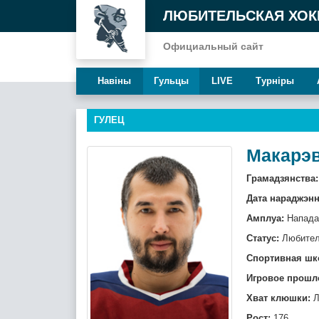
ЛЮБИТЕЛЬСКАЯ ХОК
Официальный сайт
Навiны
Гульцы
LIVE
Турнiры
ГУЛЕЦ
Макарэв
Грамадзянства:
Дата нараджэнн
Амплуа:
Напад
Статус:
Любите
Спортивная шк
Игровое прошл
Хват клюшки:
Л
Рост:
176