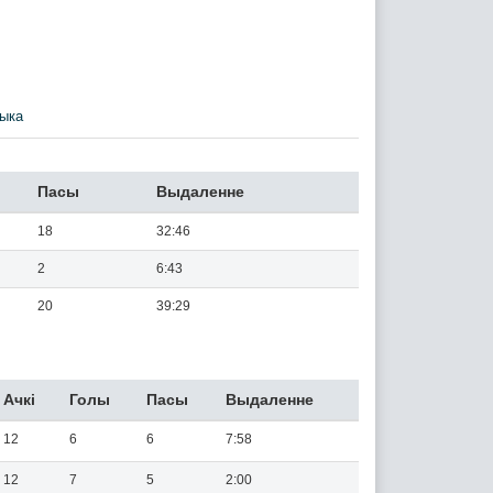
ыка
Пасы
Выдаленне
18
32:46
2
6:43
20
39:29
Ачкi
Голы
Пасы
Выдаленне
12
6
6
7:58
12
7
5
2:00