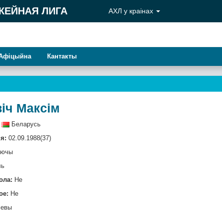
КЕЙНАЯ ЛИГА
АХЛ у краiнах
Афiцыйна
Кантакты
іч Максім
Беларусь
я:
02.09.1988(37)
аючы
ль
ола:
Не
ое:
Не
евы