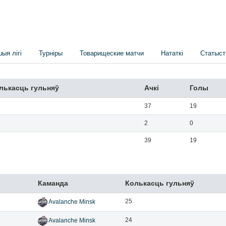
шыя лігі
Турніры
Товарищеские матчи
Нататкі
Статыст
лькасць гульняў
Ачкi
Голы
37
19
2
0
1
39
19
Каманда
Колькасць гульняў
25
Avalanche Minsk
24
Avalanche Minsk