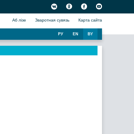
Аб лiзе
Зваротная сувязь
Карта сайта
РУ
EN
BY