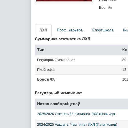
Вес:
95
ЛХЛ
Проф. карьера
Спортшкола
Iн
Суммарная статистика ЛХЛ
Тип
Ко
Регулярный чемпионат
89
Плей-офф
12
Всего в ЛХЛ
10
Регулярный чемпионат
Назва спаборніцтваў
2025/2026 Открытый Чемпионат ЛХЛ (Новичок)
2024/2025 Адкрыты Чэмпіянат ЛХЛ (Пачатковец)