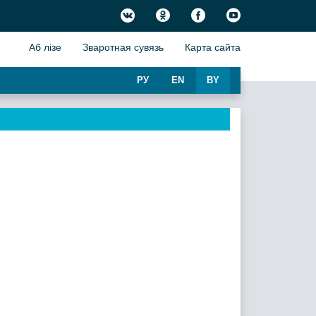
Аб лiзе
Зваротная сувязь
Карта сайта
РУ
EN
BY