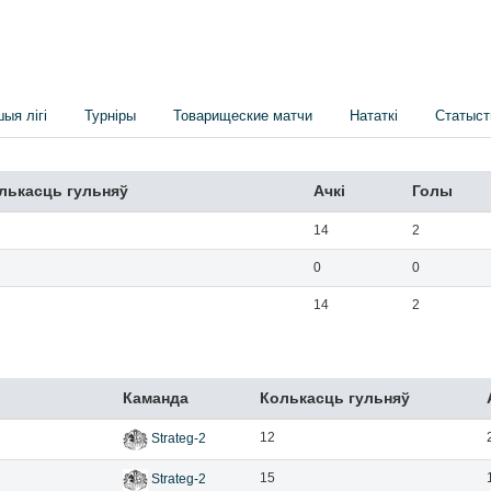
шыя лігі
Турніры
Товарищеские матчи
Нататкі
Статыст
лькасць гульняў
Ачкi
Голы
14
2
0
0
14
2
Каманда
Колькасць гульняў
12
Strateg-2
15
Strateg-2