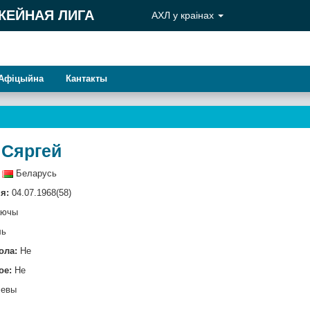
КЕЙНАЯ ЛИГА
АХЛ у краiнах
Афiцыйна
Кантакты
 Сяргей
Беларусь
я:
04.07.1968(58)
аючы
ль
ола:
Не
ое:
Не
евы