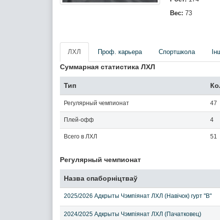
Вес:
73
ЛХЛ
Проф. карьера
Спортшкола
Iн
Суммарная статистика ЛХЛ
Тип
Ко
Регулярный чемпионат
47
Плей-офф
4
Всего в ЛХЛ
51
Регулярный чемпионат
Назва спаборніцтваў
2025/2026 Адкрыты Чэмпіянат ЛХЛ (Навічок) гурт "В"
2024/2025 Адкрыты Чэмпіянат ЛХЛ (Пачатковец)