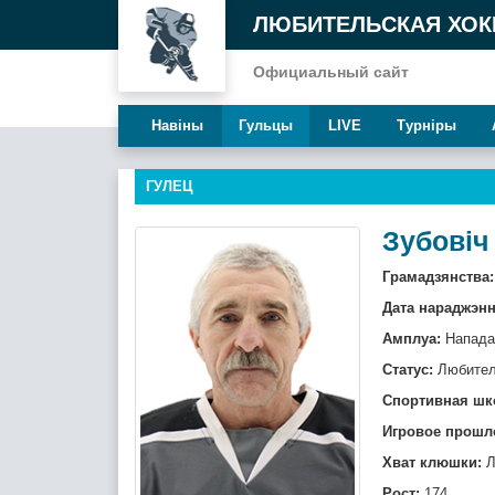
ЛЮБИТЕЛЬСКАЯ ХОК
Официальный сайт
Навiны
Гульцы
LIVE
Турнiры
ГУЛЕЦ
Зубовіч
Грамадзянства:
Дата нараджэнн
Амплуа:
Напад
Статус:
Любите
Спортивная шк
Игровое прошл
Хват клюшки:
Л
Рост:
174