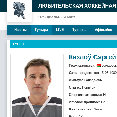
ЛЮБИТЕЛЬСКАЯ ХОККЕЙНАЯ
Официальный сайт
Навiны
Гульцы
LIVE
Турнiры
Афiцыйна
ГУЛЕЦ
Казлоў Сяргей
Грамадзянства:
Беларусь
Дата нараджэння:
15.03.1980
Амплуа:
Нападаючы
Статус:
Новичок
Спортивная школа:
Не
Игровое прошлое:
Не
Хват клюшки:
Левы
Рост:
170