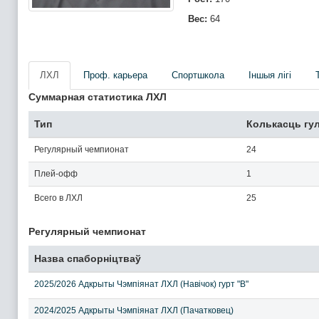
Вес:
64
ЛХЛ
Проф. карьера
Спортшкола
Iншыя лігі
Суммарная статистика ЛХЛ
Тип
Колькасць гу
Регулярный чемпионат
24
Плей-офф
1
Всего в ЛХЛ
25
Регулярный чемпионат
Назва спаборніцтваў
2025/2026 Адкрыты Чэмпіянат ЛХЛ (Навічок) гурт "В"
2024/2025 Адкрыты Чэмпіянат ЛХЛ (Пачатковец)