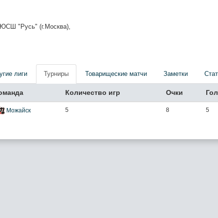
СШ "Русь" (г.Москва),
угие лиги
Турниры
Товарищеские матчи
Заметки
Стат
оманда
Количество игр
Очки
Го
5
8
5
Можайск