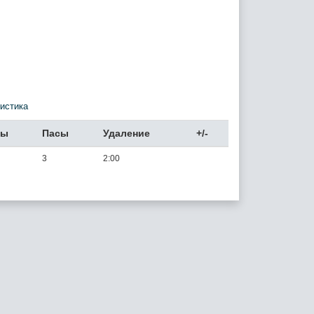
истика
лы
Пасы
Удаление
+/-
3
2:00