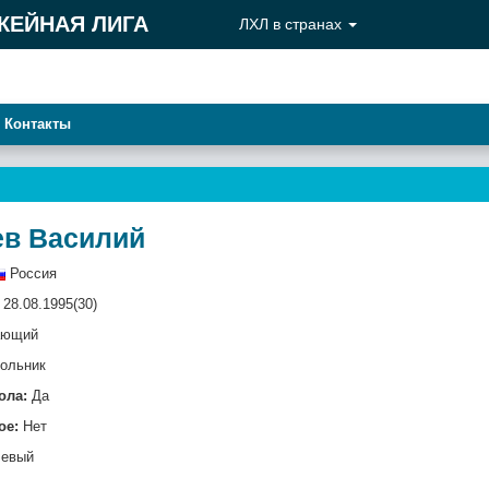
КЕЙНАЯ ЛИГА
ЛХЛ в странах
Контакты
ев Василий
Россия
28.08.1995(30)
ающий
ольник
ола:
Да
ое:
Нет
евый