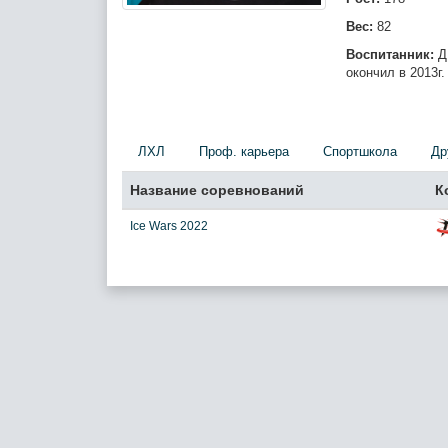
Вес:
82
Воспитанник:
ДЮ
окончил в 2013г.
ЛХЛ
Проф. карьера
Спортшкола
Др
Название соревнований
К
Ice Wars 2022