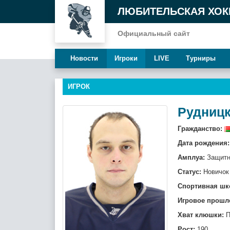
ЛЮБИТЕЛЬСКАЯ ХОК
Официальный сайт
Новости
Игроки
LIVE
Турниры
ИГРОК
Рудниц
Гражданство:
Дата рождения:
Амплуа:
Защитн
Статус:
Новичок
Спортивная шк
Игровое прошл
Хват клюшки:
П
Рост:
190