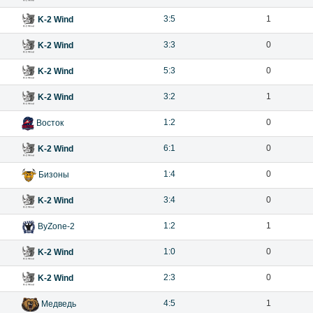
3:5
1
K-2 Wind
3:3
0
K-2 Wind
5:3
0
K-2 Wind
3:2
1
K-2 Wind
1:2
0
Восток
6:1
0
K-2 Wind
1:4
0
Бизоны
3:4
0
K-2 Wind
1:2
1
ByZone-2
1:0
0
K-2 Wind
2:3
0
K-2 Wind
4:5
1
Медведь