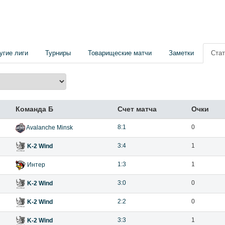
угие лиги
Турниры
Товарищеские матчи
Заметки
Стат
Команда Б
Счет матча
Очки
8:1
0
Avalanche Minsk
3:4
1
K-2 Wind
1:3
1
Интер
3:0
0
K-2 Wind
2:2
0
K-2 Wind
3:3
1
K-2 Wind