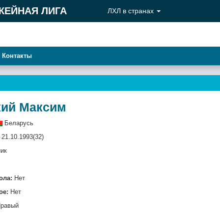
КЕЙНАЯ ЛИГА
ЛХЛ в странах
Контакты
кий Максим
Беларусь
21.10.1993(32)
ик
ола:
Нет
ое:
Нет
равый