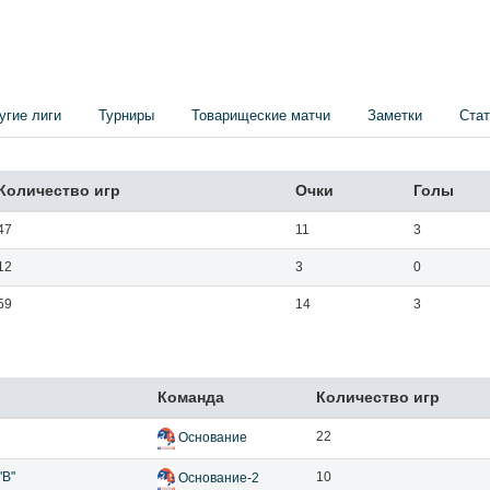
угие лиги
Турниры
Товарищеские матчи
Заметки
Стат
Количество игр
Очки
Голы
47
11
3
12
3
0
59
14
3
Команда
Количество игр
22
Основание
"В"
10
Основание-2