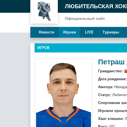
ЛЮБИТЕЛЬСКАЯ ХОК
Официальный сайт
Новости
Игроки
LIVE
Турниры
ИГРОК
Петраш
Гражданство:
Дата рождения:
Амплуа:
Напад
Статус:
Любите
Спортивная шк
Игровое прошл
Хват клюшки:
Л
Рост:
182