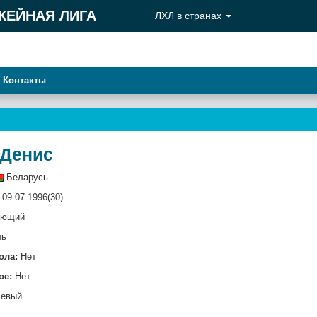
КЕЙНАЯ ЛИГА
ЛХЛ в странах
Контакты
 Денис
Беларусь
09.07.1996(30)
ающий
ль
ола:
Нет
ое:
Нет
евый