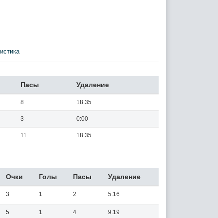
истика
Пасы
Удаление
8
18:35
3
0:00
11
18:35
Очки
Голы
Пасы
Удаление
3
1
2
5:16
5
1
4
9:19