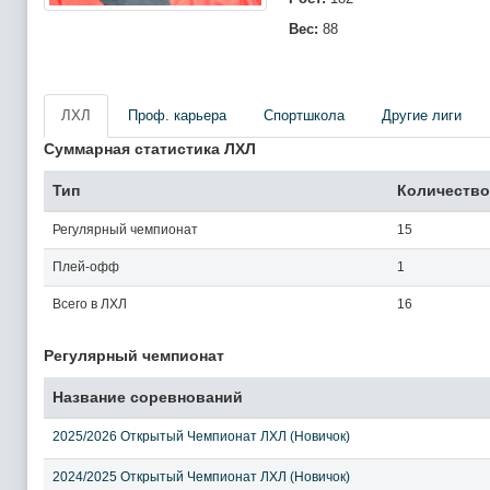
Вес:
88
ЛХЛ
Проф. карьера
Спортшкола
Другие лиги
Суммарная статистика ЛХЛ
Тип
Количество
Регулярный чемпионат
15
Плей-офф
1
Всего в ЛХЛ
16
Регулярный чемпионат
Название соревнований
2025/2026 Открытый Чемпионат ЛХЛ (Новичок)
2024/2025 Открытый Чемпионат ЛХЛ (Новичок)