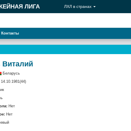
КЕЙНАЯ ЛИГА
ЛХЛ в странах
Контакты
 Виталий
Беларусь
14.10.1981(44)
ик
ль
ола:
Нет
ое:
Нет
евый