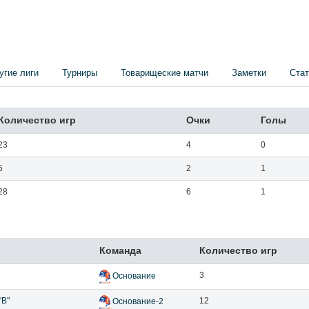
угие лиги
Турниры
Товарищеские матчи
Заметки
Стат
Количество игр
Очки
Голы
23
4
0
5
2
1
28
6
1
Команда
Количество игр
3
Основание
"В"
12
Основание-2