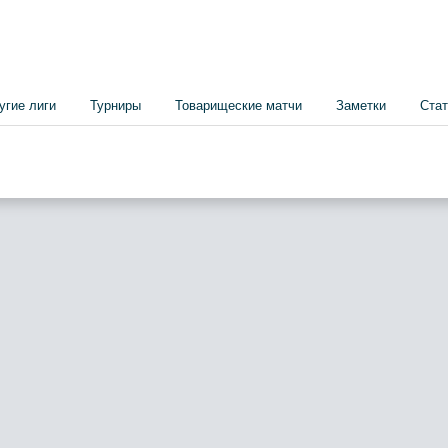
угие лиги
Турниры
Товарищеские матчи
Заметки
Стат