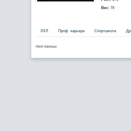
Вес:
78
ЛХЛ
Проф. карьера
Спортшкола
Др
Нет данных