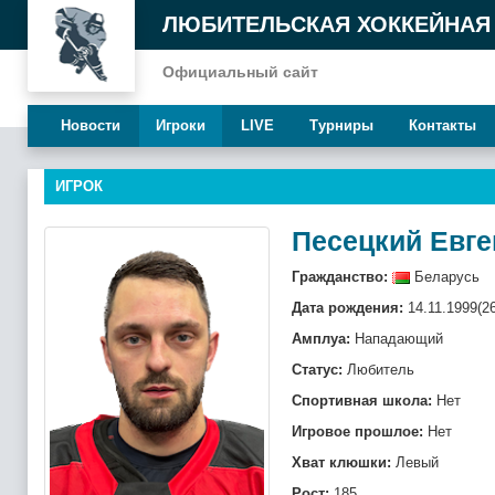
ЛЮБИТЕЛЬСКАЯ ХОККЕЙНАЯ
Официальный сайт
Новости
Игроки
LIVE
Турниры
Контакты
ИГРОК
Песецкий Евге
Гражданство:
Беларусь
Дата рождения:
14.11.1999(26
Амплуа:
Нападающий
Статус:
Любитель
Спортивная школа:
Нет
Игровое прошлое:
Нет
Хват клюшки:
Левый
Рост:
185