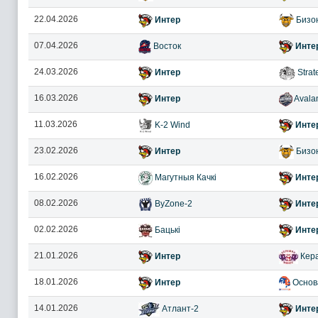
22.04.2026
Интер
Бизо
07.04.2026
Восток
Инте
24.03.2026
Интер
Strat
16.03.2026
Интер
Avala
11.03.2026
K-2 Wind
Инте
23.02.2026
Интер
Бизо
16.02.2026
Магутныя Качкi
Инте
08.02.2026
ByZone-2
Инте
02.02.2026
Бацькi
Инте
21.01.2026
Интер
Кер
18.01.2026
Интер
Основ
14.01.2026
Атлант-2
Инте