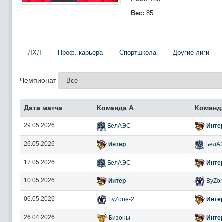
Вес:
85
ЛХЛ
Проф. карьера
Спортшкола
Другие лиги
Чемпионат
Дата матча
Команда А
Команд
29.05.2026
БелАЭС
Инте
26.05.2026
Интер
БелА
17.05.2026
БелАЭС
Инте
10.05.2026
Интер
ByZon
06.05.2026
ByZone-2
Инте
26.04.2026
Бизоны
Инте