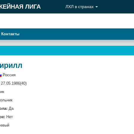
КЕЙНАЯ ЛИГА
ЛХЛ в странах
Контакты
Кирилл
Россия
27.05.1986(40)
ик
ольник
ола:
Да
ое:
Нет
евый