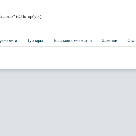
партак" (С.Петербург)
угие лиги
Турниры
Товарищеские матчи
Заметки
Стат