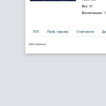
Вес:
83
Воспитанник:
"С
ЛХЛ
Проф. карьера
Спортшкола
Др
Нет данных